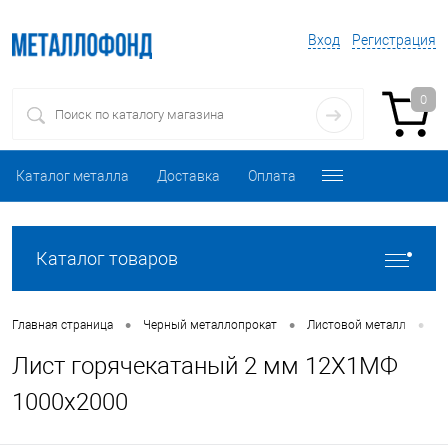
Вход
Регистрация
0
Каталог металла
Доставка
Оплата
Каталог товаров
•
•
•
Главная страница
Черный металлопрокат
Листовой металл
Л
Лист горячекатаный 2 мм 12Х1МФ
1000х2000