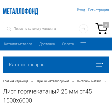
Вход
Регистрация
0
Каталог металла
Доставка
Оплата
Каталог товаров
•
•
•
Главная страница
Черный металлопрокат
Листовой металл
Л
Лист горячекатаный 25 мм ст45
1500х6000