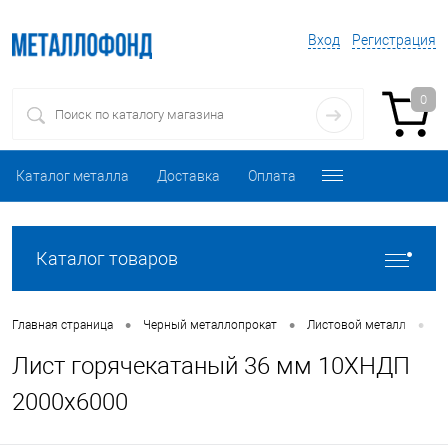
Вход
Регистрация
0
Каталог металла
Доставка
Оплата
Каталог товаров
•
•
•
Главная страница
Черный металлопрокат
Листовой металл
Л
Лист горячекатаный 36 мм 10ХНДП
2000х6000