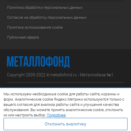
Политика обработки персональных данных
Согласие на обработку персональных данных
Политика использования cookie
Публичная оферта
Copyright 2005-2022 © metallofond.ru - Металлобаза №1.
Московская область, Ступинский р-н, д.Сотниково,
Мы используем необходимые cookie для работы сайта, корзины и
ул.Железнодорожная, вл.30
форм. Аналитические cookie Яндекс.Метрики используются только с
вашего согласия для анализа работы сайта и улучшения качества
Посмотреть на карте
обслуживания. Вы можете принять аналитические cookie, отклонить
их или настроить выбор.
Подробнее
8 (495) 308-42-78
Отклонить аналитику