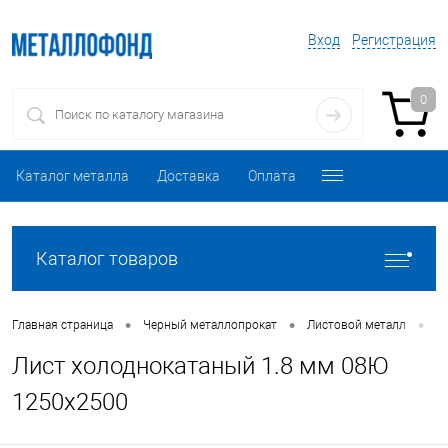
Вход
Регистрация
0
Каталог металла
Доставка
Оплата
Каталог товаров
•
•
•
Главная страница
Черный металлопрокат
Листовой металл
Л
Лист холоднокатаный 1.8 мм 08Ю
1250х2500