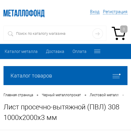
Вход
Регистрация
0
Каталог металла
Доставка
Оплата
Каталог товаров
•
•
•
Главная страница
Черный металлопрокат
Листовой металл
Л
Лист просечно-вытяжной (ПВЛ) 308
1000х2000х3 мм