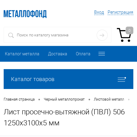
Вход
Регистрация
0
Каталог металла
Доставка
Оплата
Каталог товаров
•
•
•
Главная страница
Черный металлопрокат
Листовой металл
Л
Лист просечно-вытяжной (ПВЛ) 506
1250х3100х5 мм