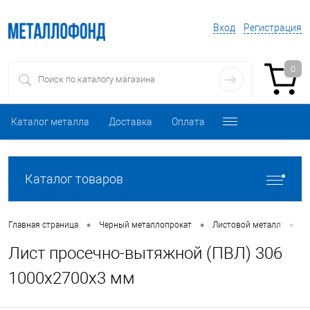
Вход
Регистрация
0
Каталог металла
Доставка
Оплата
Каталог товаров
•
•
•
Главная страница
Черный металлопрокат
Листовой металл
Л
Лист просечно-вытяжной (ПВЛ) 306
1000х2700х3 мм