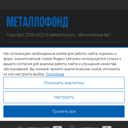
Copyright 2005-2022 © metallofond.ru - Металлобаза №1.
Московская область, Ступинский р-н, д.Сотниково,
Мы используем необходимые cookie для работы сайта, корзины и
ул.Железнодорожная, вл.30
форм. Аналитические cookie Яндекс.Метрики используются только с
вашего согласия для анализа работы сайта и улучшения качества
Посмотреть на карте
обслуживания. Вы можете принять аналитические cookie, отклонить
их или настроить выбор.
Подробнее
8 (495) 308-42-78
Отклонить аналитику
Email:
info@metallofond.ru
Настроить
График работы Пн-Пт: с 9:00 до 21:00 Сб: с 9:00 до 18:00 Вс:
Выходной
Принять все