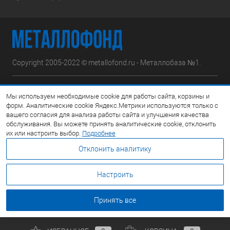
Copyright 2005-2022 © metallofond.ru - Металлобаза №1.
Московская область, Ступинский р-н, д.Сотниково,
Мы используем необходимые cookie для работы сайта, корзины и
ул.Железнодорожная, вл.30
форм. Аналитические cookie Яндекс.Метрики используются только с
вашего согласия для анализа работы сайта и улучшения качества
Посмотреть на карте
обслуживания. Вы можете принять аналитические cookie, отклонить
их или настроить выбор.
Подробнее
8 (495) 308-42-78
Отклонить аналитику
Email:
info@metallofond.ru
Настроить
График работы Пн-Пт: с 9:00 до 21:00 Сб: с 9:00 до 18:00 Вс:
Выходной
Принять все