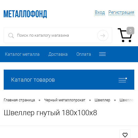
Вход
Регистрация
0
Каталог металла
Доставка
Оплата
Каталог товаров
•
•
•
Главная страница
Черный металлопрокат
Швеллер
Швеллер 
Швеллер гнутый 180х100х8