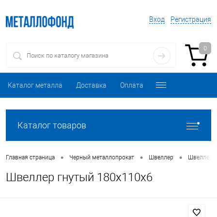
Вход
Регистрация
0
Каталог металла
Доставка
Оплата
Каталог товаров
•
•
•
Главная страница
Черный металлопрокат
Швеллер
Швеллер 
Швеллер гнутый 180х110х6