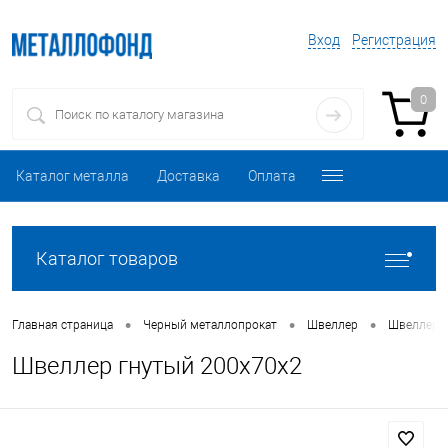
Вход
Регистрация
0
Каталог металла
Доставка
Оплата
Каталог товаров
•
•
•
Главная страница
Черный металлопрокат
Швеллер
Швеллер 
Швеллер гнутый 200х70х2