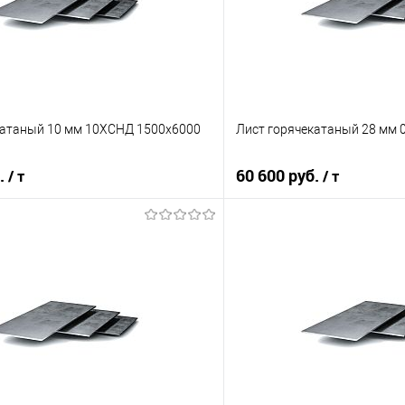
катаный 10 мм 10ХСНД 1500х6000
Лист горячекатаный 28 мм 
б.
60 600 руб.
/ т
/ т
В корзину
В корз
 клик
Сравнение
Купить в 1 клик
е
Под заказ
В избранное