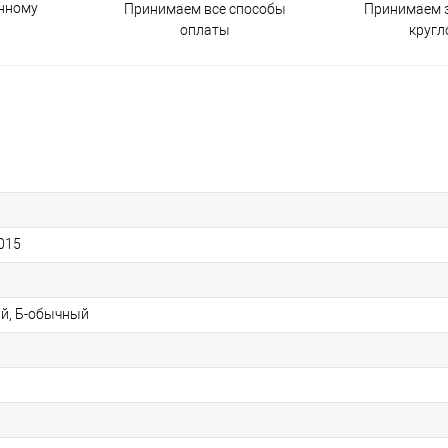
енному
Принимаем все способы
Принимаем з
оплаты
кругл
015
й, Б-обычный