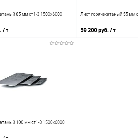
атаный 85 мм ст1-3 1500х6000
Лист горячекатаный 55 мм 
б.
59 200 руб.
/ т
/ т
В корзину
В корз
 клик
Сравнение
Купить в 1 клик
е
Под заказ
В избранное
атаный 100 мм ст1-3 1500х6000