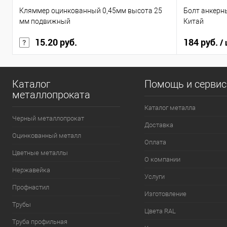
Кляммер оцинкованный 0,45мм высота 25
Болт анкерн
мм подвижный
Китай
15.20 руб.
184 руб.
/
Каталог
Помощь и серви
металлопроката
Каталог металла
Черный металлопрокат
Доставка
Оцинкованный металл
Оплата
Цветные металлы
О компании
Нержавейка
Услуги
Профнастил
Изготовление
Трубы
Цвета RAL
Труба профильная