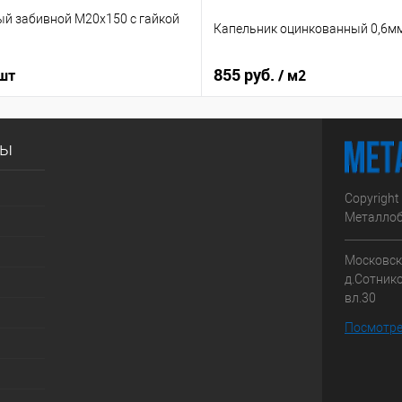
ый забивной М20х150 с гайкой
Капельник оцинкованный 0,6м
855 руб.
 шт
/ м2
сы
Copyright
Металлоб
Московска
д.Сотник
вл.30
Посмотре