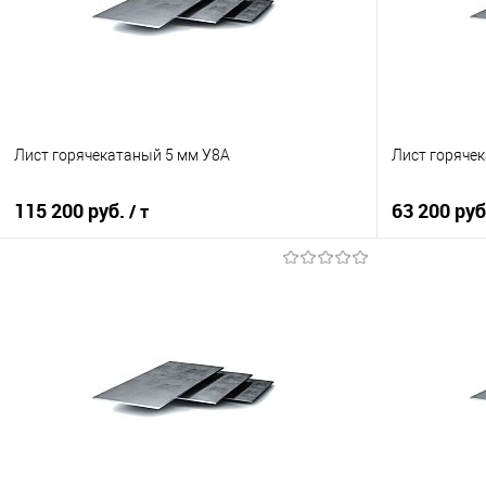
Лист горячекатаный 5 мм У8А
Лист горяче
115 200 руб.
63 200 ру
/ т
В корзину
Купить в 1 клик
Сравнение
Купить в 1
В избранное
Под заказ
В избранно