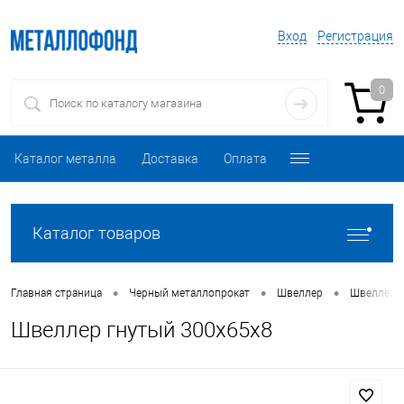
Вход
Регистрация
0
Каталог металла
Доставка
Оплата
Каталог товаров
•
•
•
Главная страница
Черный металлопрокат
Швеллер
Швеллер 
Швеллер гнутый 300х65х8