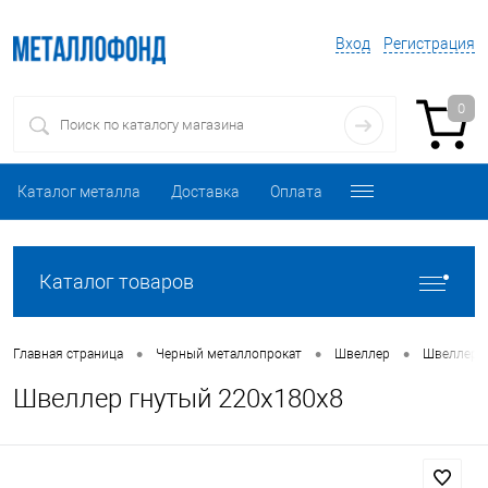
Вход
Регистрация
0
Каталог металла
Доставка
Оплата
Каталог товаров
•
•
•
Главная страница
Черный металлопрокат
Швеллер
Швеллер 
Швеллер гнутый 220х180х8