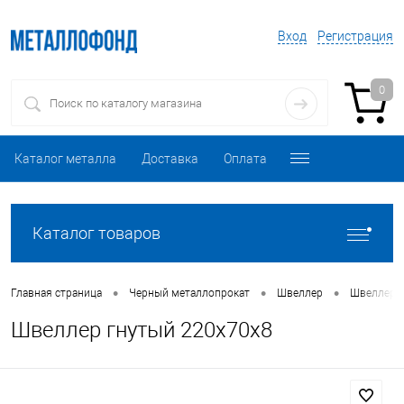
Вход
Регистрация
0
Каталог металла
Доставка
Оплата
Каталог товаров
•
•
•
Главная страница
Черный металлопрокат
Швеллер
Швеллер 
Швеллер гнутый 220х70х8