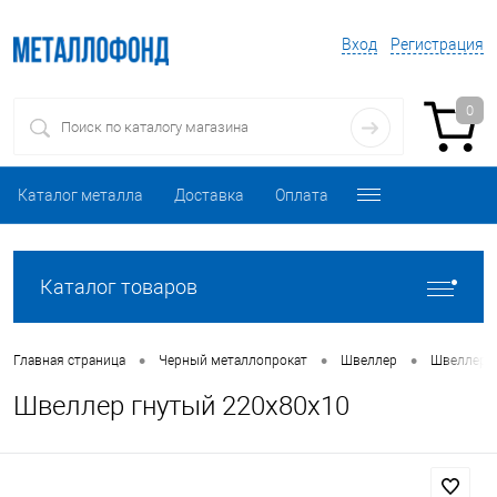
Вход
Регистрация
0
Каталог металла
Доставка
Оплата
Каталог товаров
•
•
•
Главная страница
Черный металлопрокат
Швеллер
Швеллер 
Швеллер гнутый 220х80х10