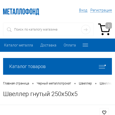
Вход
Регистрация
0
Каталог металла
Доставка
Оплата
Каталог товаров
•
•
•
Главная страница
Черный металлопрокат
Швеллер
Швеллер 
Швеллер гнутый 250х50х5