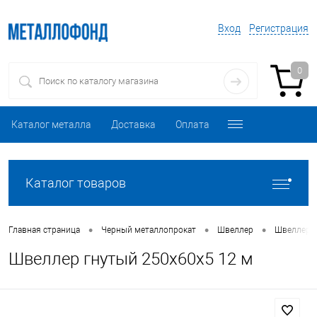
Вход
Регистрация
0
Каталог металла
Доставка
Оплата
Каталог товаров
•
•
•
Главная страница
Черный металлопрокат
Швеллер
Швеллер 
Швеллер гнутый 250х60х5 12 м