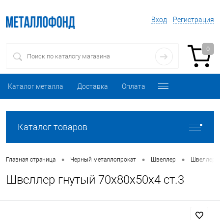
Вход
Регистрация
0
Каталог металла
Доставка
Оплата
Каталог товаров
•
•
•
Главная страница
Черный металлопрокат
Швеллер
Швеллер 
Швеллер гнутый 70х80х50х4 ст.3