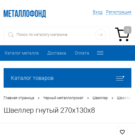
Вход
Регистрация
0
Каталог металла
Доставка
Оплата
Каталог товаров
•
•
•
Главная страница
Черный металлопрокат
Швеллер
Швеллер 
Швеллер гнутый 270х130х8