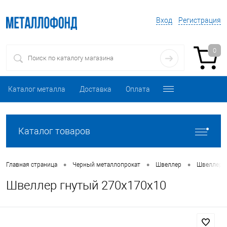
Вход
Регистрация
0
Каталог металла
Доставка
Оплата
Каталог товаров
•
•
•
Главная страница
Черный металлопрокат
Швеллер
Швеллер 
Швеллер гнутый 270х170х10