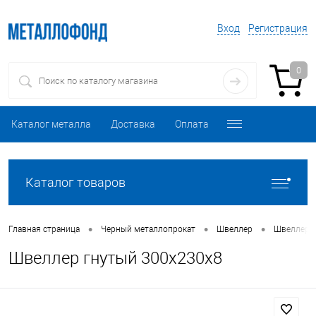
Вход
Регистрация
0
Каталог металла
Доставка
Оплата
Каталог товаров
•
•
•
Главная страница
Черный металлопрокат
Швеллер
Швеллер 
Швеллер гнутый 300х230х8