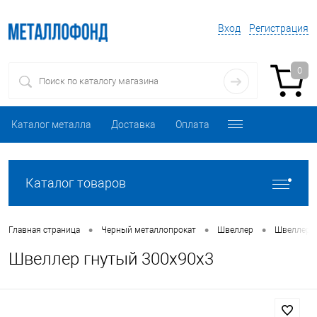
Вход
Регистрация
0
Каталог металла
Доставка
Оплата
Каталог товаров
•
•
•
Главная страница
Черный металлопрокат
Швеллер
Швеллер 
Швеллер гнутый 300х90х3