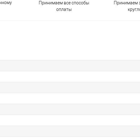
енному
Принимаем все способы
Принимаем з
оплаты
кругл