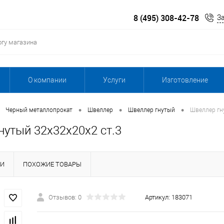
8 (495) 308-42-78
З
О компании
Услуги
Изготовление
•
•
•
Черный металлопрокат
Швеллер
Швеллер гнутый
Швеллер гн
нутый 32х32х20х2 ст.3
КИ
ПОХОЖИЕ ТОВАРЫ
Отзывов: 0
Артикул:
183071