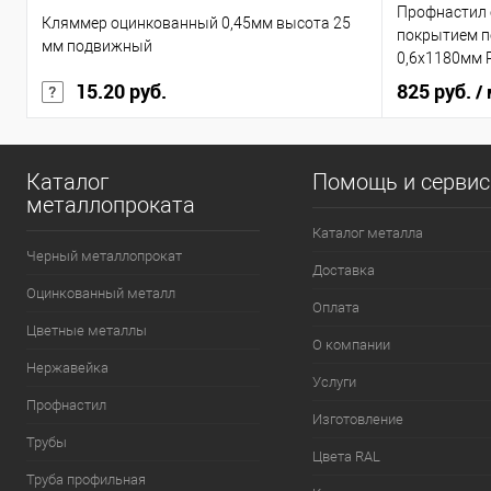
Профнастил
Кляммер оцинкованный 0,45мм высота 25
покрытием по
мм подвижный
0,6х1180мм 
15.20 руб.
825 руб.
/
Каталог
Помощь и серви
металлопроката
Каталог металла
Черный металлопрокат
Доставка
Оцинкованный металл
Оплата
Цветные металлы
О компании
Нержавейка
Услуги
Профнастил
Изготовление
Трубы
Цвета RAL
Труба профильная