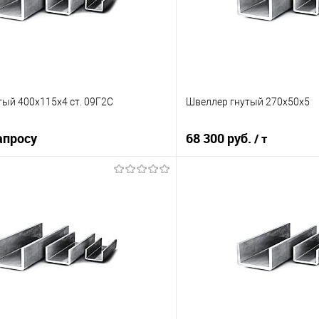
ый 400х115х4 ст. 09Г2С
Швеллер гнутый 270х50х5
апросу
68 300 руб.
/ т
Запросить цену
В корз
 клик
Сравнение
Купить в 1 клик
е
Под заказ
В избранное