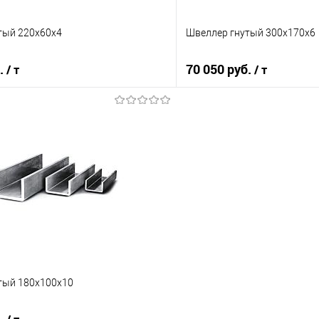
тый 220х60х4
Швеллер гнутый 300х170х6
б.
70 050 руб.
/ т
/ т
В корзину
В корз
 клик
Сравнение
Купить в 1 клик
е
Под заказ
В избранное
тый 180х100х10