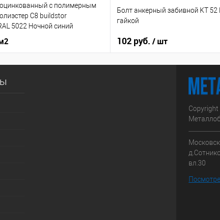
 оцинкованный с полимерным
Болт анкерный забивной KT 52
лиэстер С8 buildstor
гайкой
RAL 5022 Ночной синий
102 руб.
 м2
/ шт
сы
Copyright
Металлоб
Московска
д.Сотник
вл.30
Посмотре