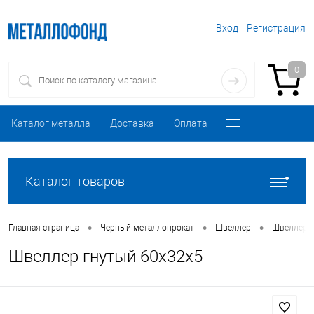
Вход
Регистрация
0
Каталог металла
Доставка
Оплата
Каталог товаров
•
•
•
Главная страница
Черный металлопрокат
Швеллер
Швеллер 
Швеллер гнутый 60х32х5