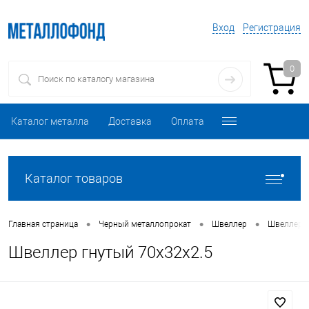
Вход
Регистрация
0
Каталог металла
Доставка
Оплата
Каталог товаров
•
•
•
Главная страница
Черный металлопрокат
Швеллер
Швеллер 
Швеллер гнутый 70х32х2.5