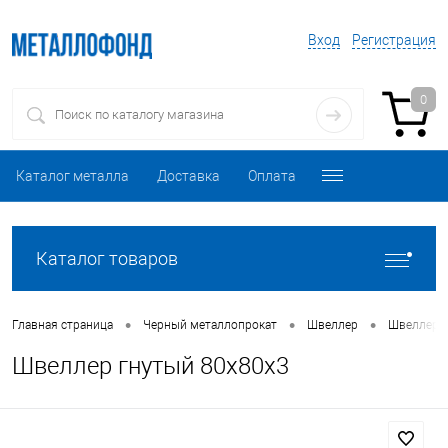
Вход
Регистрация
0
Каталог металла
Доставка
Оплата
Каталог товаров
•
•
•
Главная страница
Черный металлопрокат
Швеллер
Швеллер 
Швеллер гнутый 80х80х3