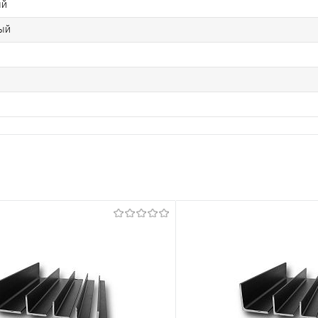
ый
ый