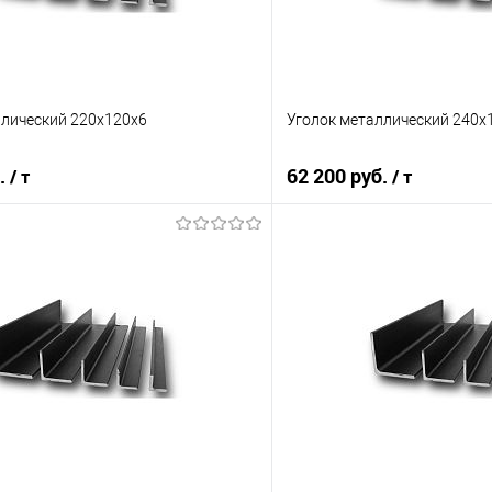
ллический 220х120х6
Уголок металлический 240х
б.
62 200 руб.
/ т
/ т
В корзину
В корз
 клик
Сравнение
Купить в 1 клик
е
Под заказ
В избранное