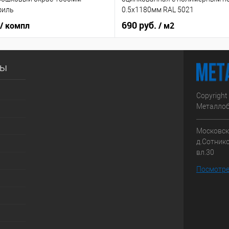
филь
0.5x1180мм RAL 5021
690 руб.
/ компл
/ м2
сы
Copyright
Металлоб
Московска
д.Сотник
вл.30
Посмотре