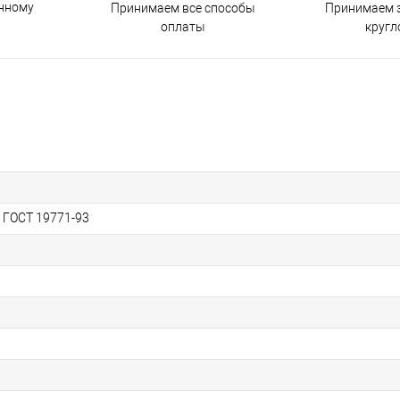
енному
Принимаем все способы
Принимаем з
оплаты
кругл
, ГОСТ 19771-93