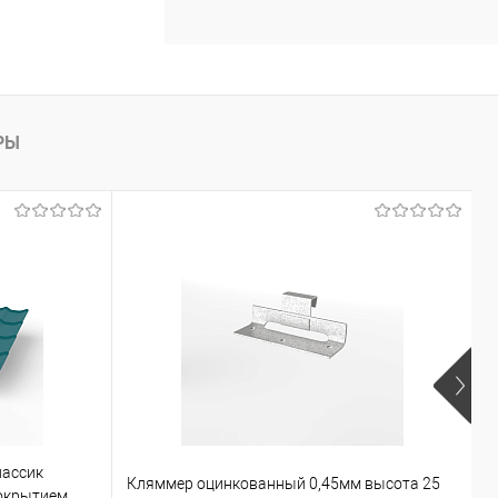
РЫ
лассик
С
Кляммер оцинкованный 0,45мм высота 25
окрытием
к