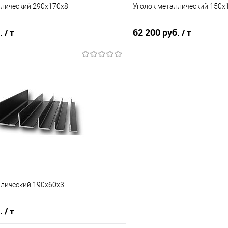
ллический 290х170х8
Уголок металлический 150х
б.
62 200 руб.
/ т
/ т
В корзину
В корз
 клик
Сравнение
Купить в 1 клик
е
Под заказ
В избранное
ллический 190х60х3
б.
/ т