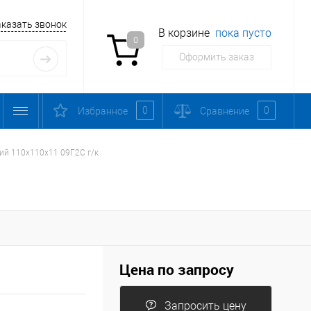
аказать звонок
В корзине
пока пусто
0
Оформить заказ
0
0
Избранное
Сравнение
ий 110х110х11 09Г2С г/к
Цена по запросу
Запросить цену