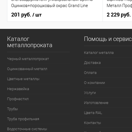
Оцинков+порошковый окрас Grand Line
Металл Про
201 руб.
2 229 руб.
/ шт
Каталог
Помощь и серви
металлопроката
Каталог металла
Черный металлопрокат
Доставка
Оцинкованный металл
Оплата
Цветные металлы
О компании
Нержавейка
Услуги
Профнастил
Изготовление
Трубы
Цвета RAL
Труба профильная
Контакты
Водосточные системы