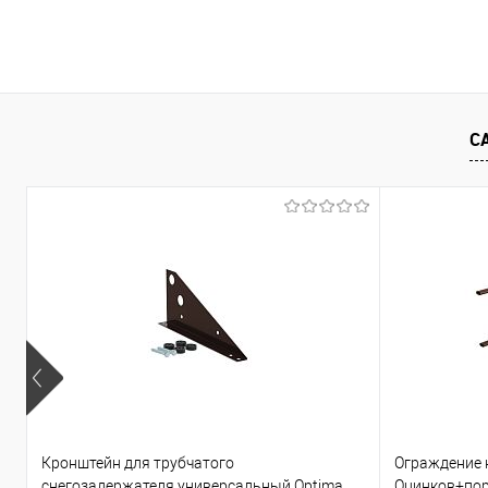
В корзину
Купить в 1 клик
Сравнение
Купить в 1
С
В избранное
Под заказ
В избранно
Кронштейн для трубчатого
Ограждение 
снегозадержателя универсальный Optima
Оцинков+по