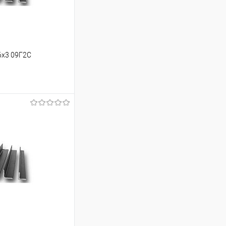
6х3 09Г2С
ь цену
Сравнение
Под заказ