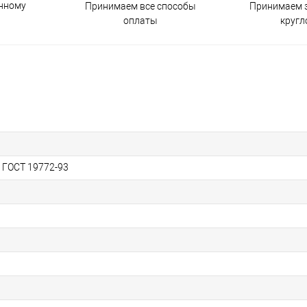
енному
Принимаем все способы
Принимаем з
оплаты
кругл
, ГОСТ 19772-93