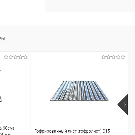
РЫ
а 60см)
Гофрированный лист (гофролист) С15
К
860мм