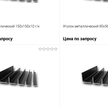
лический 150х150х10 г/к
Уголок металлический 90х5
апросу
Цена по запросу
Запросить цену
Запросит
 клик
Сравнение
Купить в 1 клик
е
Под заказ
В избранное