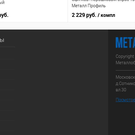
ый
Металл Профиль
руб.
2 229 руб.
/ компл
сы
Copyright
Металлоб
Московска
д.Сотник
вл.30
Посмотре