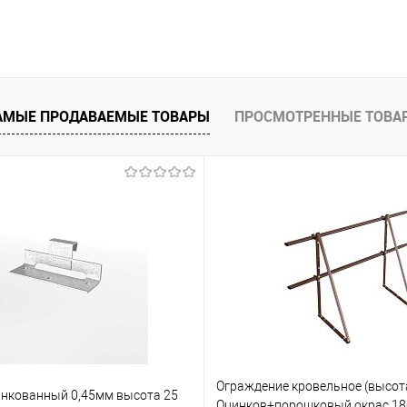
В корзину
 клик
Сравнение
АМЫЕ ПРОДАВАЕМЫЕ ТОВАРЫ
ПРОСМОТРЕННЫЕ ТОВА
е
Под заказ
Ограждение кровельное (высот
нкованный 0,45мм высота 25
Оцинков+порошковый окрас 1