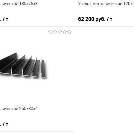
ллический 180х75х3
Уголок металлический 120х
б.
62 200 руб.
/ т
/ т
В корзину
В корз
 клик
Сравнение
Купить в 1 клик
е
Под заказ
В избранное
ллический 250х80х4
б.
/ т