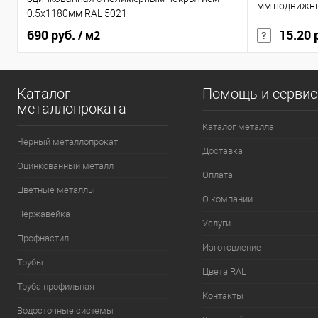
мм подвижн
0.5x1180мм RAL 5021
690 руб.
15.20 
/ м2
Каталог
Помощь и серви
металлопроката
Каталог металла
Черный металлопрокат
Доставка
Оцинкованный металл
Оплата
Цветные металлы
О компании
Нержавейка
Услуги
Профнастил
Изготовление
Трубы
Цвета RAL
Труба профильная
Контакты
Водосточные системы