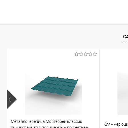
В корзину
Купить в 1 клик
Сравнение
Купить в 1
С
В избранное
Под заказ
В избранно
Металлочерепица Монтеррей классик
Кляммер оци
оцинкованная с полимерным покрытием