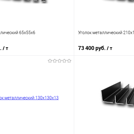
ллический 65х55х6
Уголок металлический 210х
б.
73 400 руб.
/ т
/ т
В корзину
В корз
 клик
Сравнение
Купить в 1 клик
е
Под заказ
В избранное