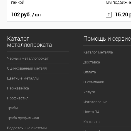
гайкой
мм подвижн
102 руб.
15.20 
/ шт
Каталог
Помощь и серви
металлопроката
Каталог металла
Черный металлопрокат
Доставка
Оцинкованный металл
Оплата
Цветные металлы
О компании
Нержавейка
Услуги
Профнастил
Изготовление
Трубы
Цвета RAL
Труба профильная
Контакты
Водосточные системы