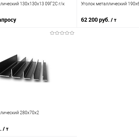
лический 130х130х13 09Г2С г/к
Уголок металлический 190х
апросу
62 200 руб.
/ т
Запросить цену
В корз
 клик
Сравнение
Купить в 1 клик
е
Под заказ
В избранное
ллический 280х70х2
б.
/ т