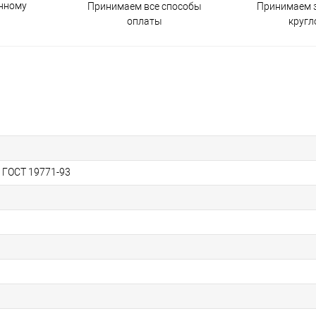
енному
Принимаем все способы
Принимаем з
оплаты
кругл
, ГОСТ 19771-93