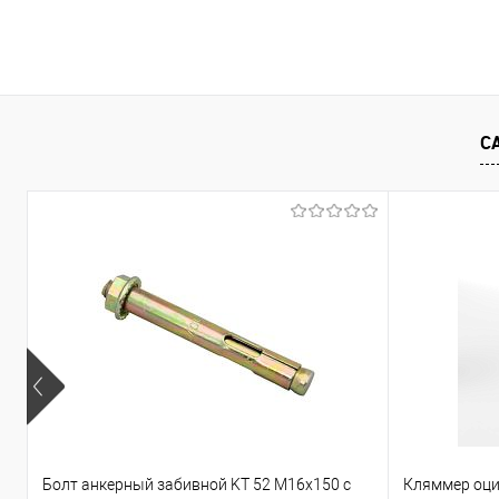
В корзину
Купить в 1 клик
Сравнение
Купить в 1
С
В избранное
Под заказ
В избранно
Болт анкерный забивной KT 52 М16х150 с
Кляммер оци