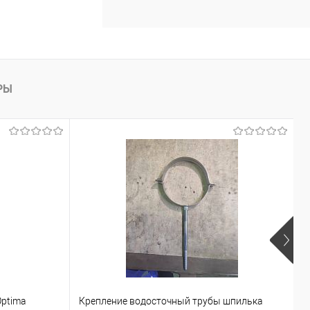
РЫ
К
Optima
Крепление водосточный трубы шпилька
с