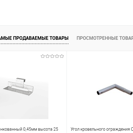
В корзину
 клик
Сравнение
АМЫЕ ПРОДАВАЕМЫЕ ТОВАРЫ
ПРОСМОТРЕННЫЕ ТОВА
е
Под заказ
нкованный 0,45мм высота 25
Угол кровельного ограждения 