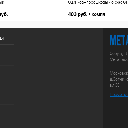
ый
Оцинков+порошковый окрас Gra
руб.
403 руб.
/ компл
сы
Copyright
Металлоб
Московска
д.Сотник
вл.30
Посмотре