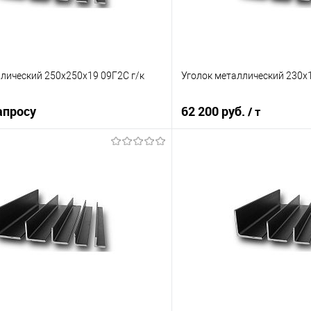
лический 250х250х19 09Г2С г/к
Уголок металлический 230х
апросу
62 200 руб.
/ т
Запросить цену
В корз
 клик
Сравнение
Купить в 1 клик
е
Под заказ
В избранное