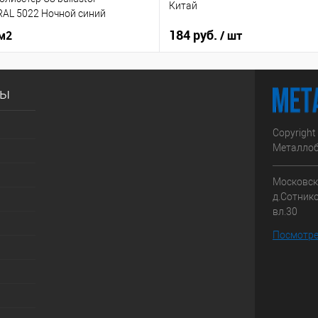
Китай
RAL 5022 Ночной синий
184 руб.
 м2
/ шт
сы
Copyright
Металлоб
Московска
д.Сотник
вл.30
Посмотре