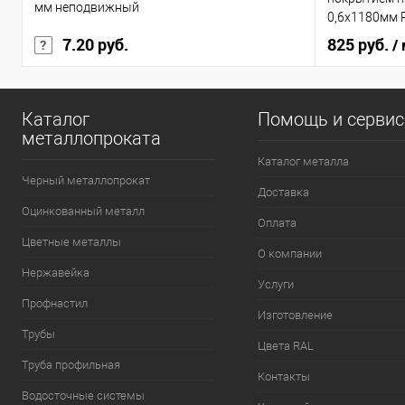
мм неподвижный
0,6х1180мм 
7.20 руб.
825 руб.
/
Каталог
Помощь и серви
металлопроката
Каталог металла
Черный металлопрокат
Доставка
Оцинкованный металл
Оплата
Цветные металлы
О компании
Нержавейка
Услуги
Профнастил
Изготовление
Трубы
Цвета RAL
Труба профильная
Контакты
Водосточные системы