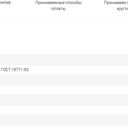
енному
Принимаем все способы
Принимаем з
оплаты
кругл
, ГОСТ 19771-93