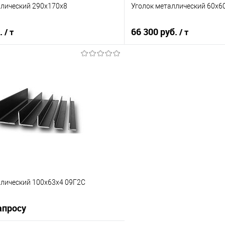
ллический 290х170х8
Уголок металлический 60х6
б.
66 300 руб.
/ т
/ т
В корзину
В корз
 клик
Сравнение
Купить в 1 клик
е
Под заказ
В избранное
ллический 100х63х4 09Г2С
апросу