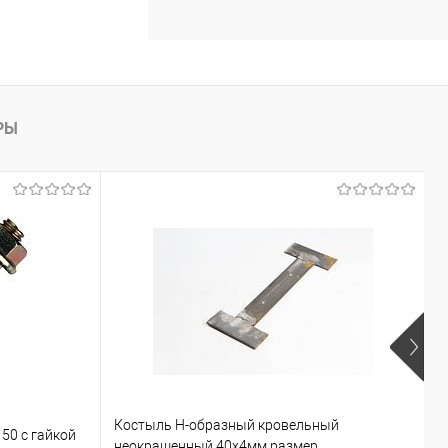
РЫ
Костыль H-образный кровельный
50 с гайкой
У
неокрашенный 40х4мм размер