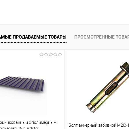
Запросить цену
 клик
Сравнение
АМЫЕ ПРОДАВАЕМЫЕ ТОВАРЫ
ПРОСМОТРЕННЫЕ ТОВА
е
Под заказ
 оцинкованный с полимерным
Болт анкерный забивной М20х1
лиэстер С8 buildstor