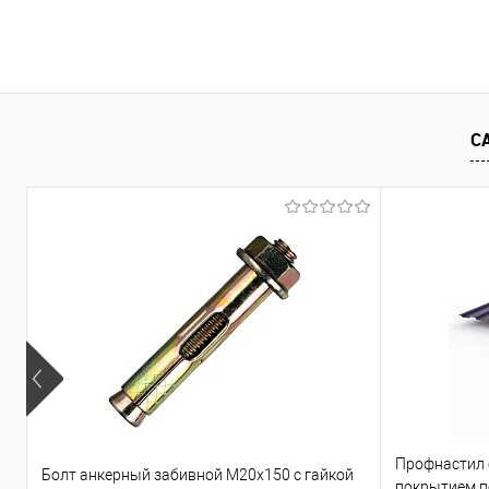
В корзину
Купить в 1 клик
Сравнение
Купить в 1
С
В избранное
Под заказ
В избранно
Профнастил
Болт анкерный забивной М20х150 с гайкой
покрытием по