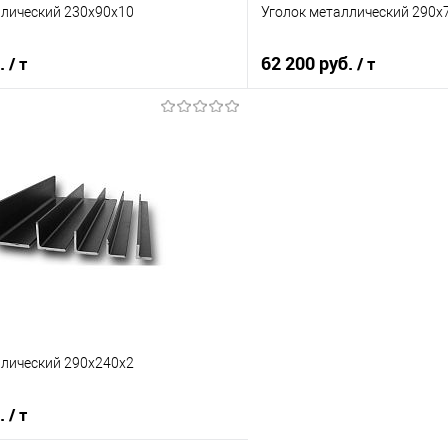
ллический 230х90х10
Уголок металлический 290х
б.
62 200 руб.
/ т
/ т
В корзину
В корз
 клик
Сравнение
Купить в 1 клик
е
Под заказ
В избранное
ллический 290х240х2
б.
/ т