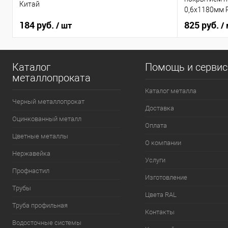
Китай
0,6х1180мм 
184 руб.
825 руб.
/ шт
/
Каталог
Помощь и серви
металлопроката
Каталог металла
Черный металлопрокат
Доставка
Оцинкованный металл
Оплата
Цветные металлы
О компании
Нержавейка
Услуги
Профнастил
Изготовление
Трубы
Цвета RAL
Труба профильная
Контакты
Водосточные системы