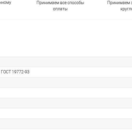
енному
Принимаем все способы
Принимаем з
оплаты
кругл
, ГОСТ 19772-93