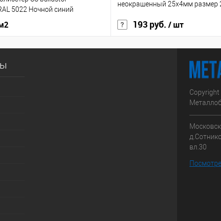
неокрашенный 25х4мм размер
RAL 5022 Ночной синий
193 руб.
 м2
/ шт
сы
Copyright
Металлоб
Московска
д.Сотник
вл.30
Посмотре