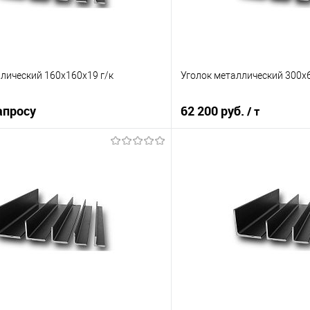
лический 160х160х19 г/к
Уголок металлический 300х
апросу
62 200 руб.
/ т
Запросить цену
В корз
 клик
Сравнение
Купить в 1 клик
е
Под заказ
В избранное