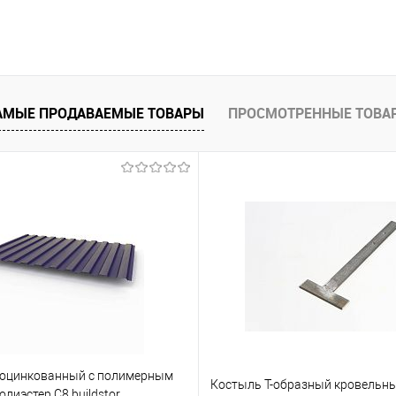
В корзину
 клик
Сравнение
АМЫЕ ПРОДАВАЕМЫЕ ТОВАРЫ
ПРОСМОТРЕННЫЕ ТОВА
е
Под заказ
 оцинкованный с полимерным
Костыль Т-образный кровельн
лиэстер С8 buildstor