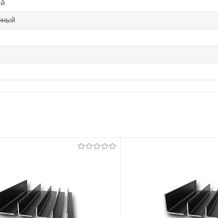
ый
чный