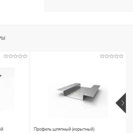
РЫ
ый
Профиль шляпный (корытный)
К