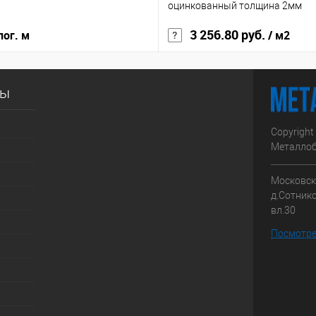
оцинкованный толщина 2мм
3 256.80 руб.
пог. м
/ м2
сы
Copyright
Металлоб
Московска
д.Сотник
вл.30
Посмотре