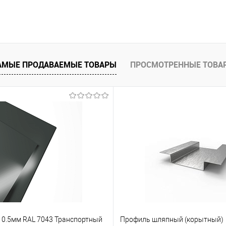
В корзину
 клик
Сравнение
АМЫЕ ПРОДАВАЕМЫЕ ТОВАРЫ
ПРОСМОТРЕННЫЕ ТОВА
е
Под заказ
т 0.5мм RAL 7043 Транспортный
Профиль шляпный (корытный)