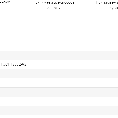
енному
Принимаем все способы
Принимаем з
оплаты
кругл
, ГОСТ 19772-93