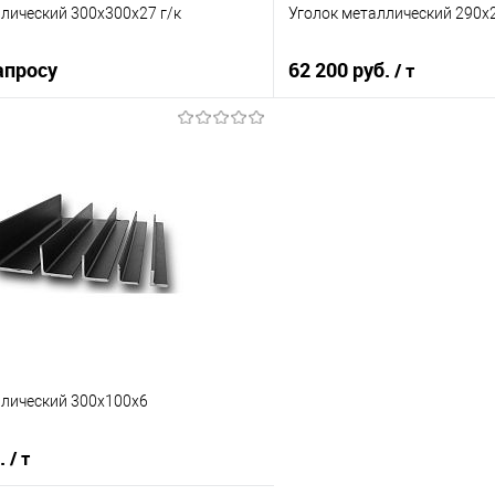
лический 300х300х27 г/к
Уголок металлический 290х
апросу
62 200 руб.
/ т
Запросить цену
В корз
 клик
Сравнение
Купить в 1 клик
е
Под заказ
В избранное
ллический 300х100х6
б.
/ т