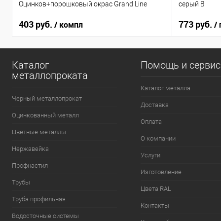
Оцинков+порошковый окрас Grand Line
серый B
403 руб.
773 руб.
/ компл
/ 
Каталог
Помощь и серви
металлопроката
Каталог металла
Черный металлопрокат
Доставка
Оцинкованный металл
Оплата
Цветные металлы
О компании
Нержавейка
Услуги
Профнастил
Изготовление
Трубы
Цвета RAL
Труба профильная
Контакты
Водосточные системы