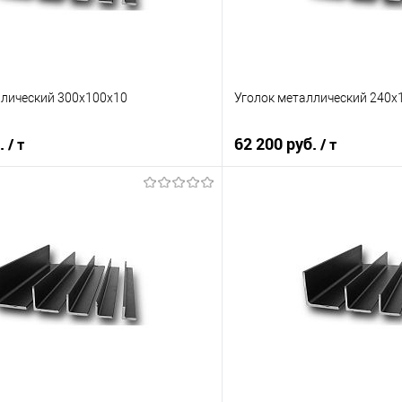
ллический 300х100х10
Уголок металлический 240х
б.
62 200 руб.
/ т
/ т
В корзину
В корз
 клик
Сравнение
Купить в 1 клик
е
Под заказ
В избранное