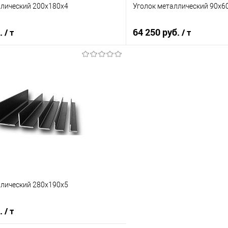
ллический 200х180х4
Уголок металлический 90х6
б.
64 250 руб.
/ т
/ т
В корзину
В корз
 клик
Сравнение
Купить в 1 клик
е
Под заказ
В избранное
ллический 280х190х5
б.
/ т