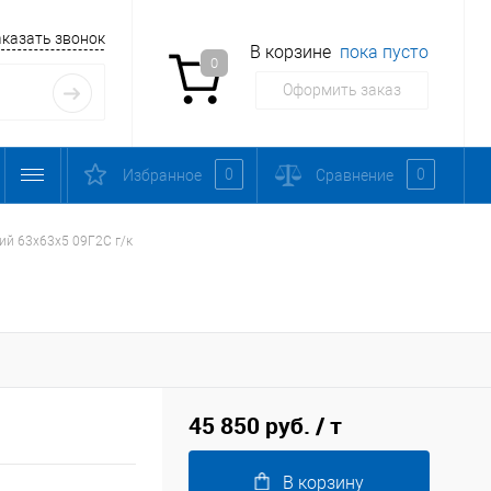
аказать звонок
В корзине
пока пусто
0
Оформить заказ
0
0
Избранное
Сравнение
ий 63х63х5 09Г2С г/к
45 850 руб.
/ т
В корзину