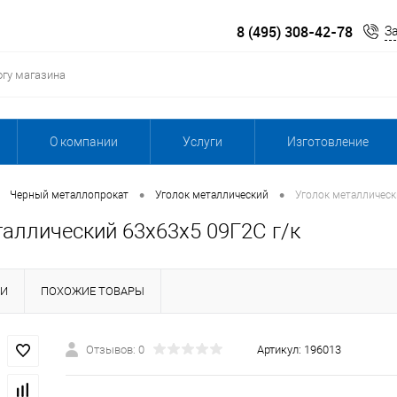
8 (495) 308-42-78
З
О компании
Услуги
Изготовление
•
•
Черный металлопрокат
Уголок металлический
Уголок металлическ
таллический 63х63х5 09Г2С г/к
КИ
ПОХОЖИЕ ТОВАРЫ
Отзывов: 0
Артикул:
196013