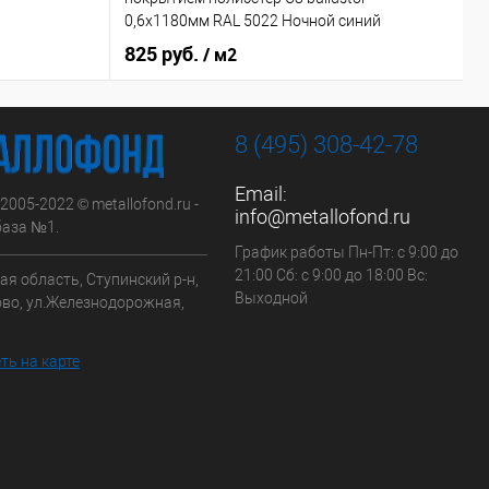
с
0,6х1180мм RAL 5022 Ночной синий
825 руб.
7
/ м2
8 (495) 308-42-78
Email:
 2005-2022 © metallofond.ru -
info@metallofond.ru
аза №1.
График работы Пн-Пт: с 9:00 до
21:00 Сб: с 9:00 до 18:00 Вс:
я область, Ступинский р-н,
Выходной
ово, ул.Железнодорожная,
ть на карте