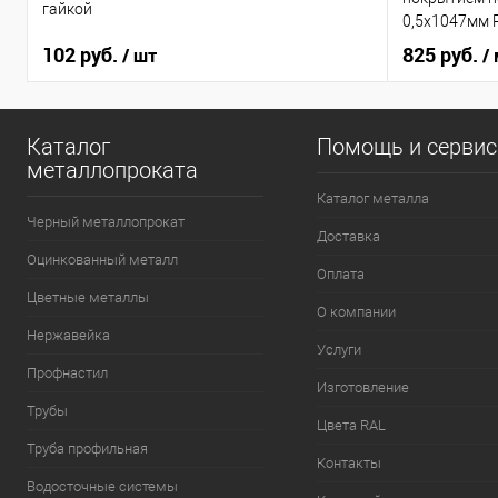
гайкой
0,5х1047мм 
102 руб.
825 руб.
/ шт
/
Каталог
Помощь и серви
металлопроката
Каталог металла
Черный металлопрокат
Доставка
Оцинкованный металл
Оплата
Цветные металлы
О компании
Нержавейка
Услуги
Профнастил
Изготовление
Трубы
Цвета RAL
Труба профильная
Контакты
Водосточные системы