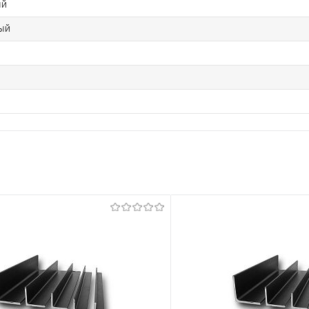
ый
ый