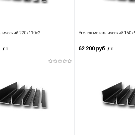
ллический 220х110х2
Уголок металлический 150х
б.
62 200 руб.
/ т
/ т
В корзину
В корз
 клик
Сравнение
Купить в 1 клик
е
Под заказ
В избранное