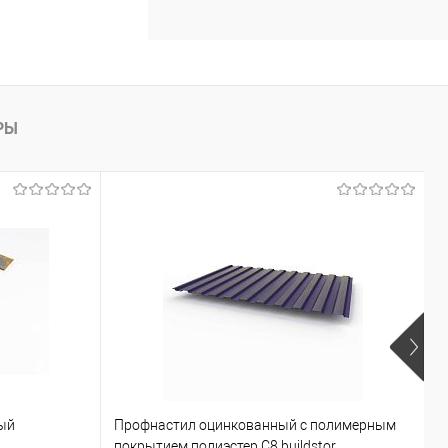
РЫ
ый
Профнастил оцинкованный с полимерным
Г
покрытием полиэстер С8 buildstor