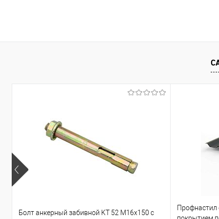
В корзину
Купить в 1 клик
Сравнение
Купить в 1
С
В избранное
Под заказ
В избранно
Профнастил
Болт анкерный забивной KT 52 М16х150 с
покрытием по