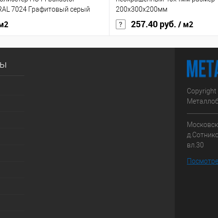
RAL 7024 Графитовый серый
200x300х200мм
257.40 руб.
 м2
/ м2
сы
Copyright
Металлоб
Московска
д.Сотник
вл.30
Посмотре