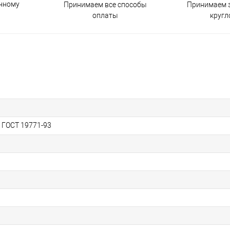
енному
Принимаем все способы
Принимаем з
оплаты
кругл
, ГОСТ 19771-93