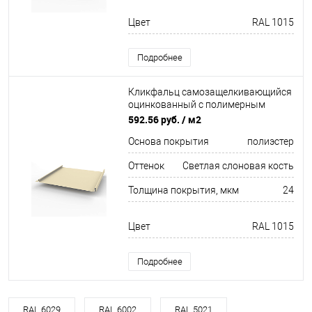
Цвет
RAL 1015
Подробнее
Кликфальц самозащелкивающийся
оцинкованный с полимерным
покрытием 0,5х542мм RAL 1015
592.56 руб.
/ м2
Основа покрытия
полиэстер
Оттенок
Светлая слоновая кость
Толщина покрытия, мкм
24
Цвет
RAL 1015
Подробнее
RAL 6029
RAL 6002
RAL 5021