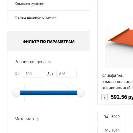
Комплектующие
Фальц двойной стоячий
ФИЛЬТР ПО ПАРАМЕТРАМ
Розничная цена
От
До
Кликфальц
самозащелкив
оцинкованный 
покрытием 0,5х
592.56 р
Основа покрыт
RAL 6029
Материал
оцинкованная сталь с
Оттенок
RAL 1014
полимерным покрытием