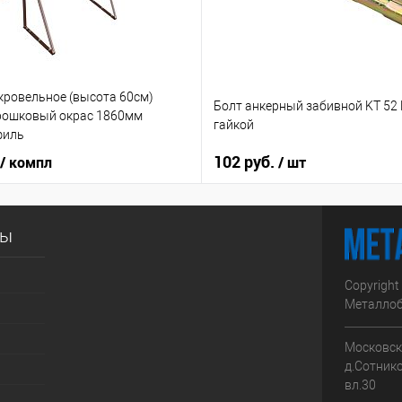
кровельное (высота 60см)
Болт анкерный забивной KT 52
рошковый окрас 1860мм
гайкой
филь
102 руб.
/ компл
/ шт
сы
Copyright
Металлоб
Московска
д.Сотник
вл.30