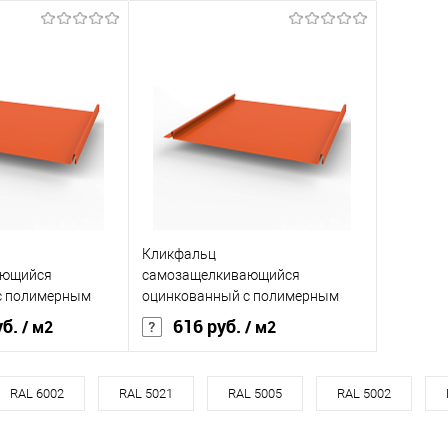
Кликфальц
ающийся
самозащелкивающийся
с полимерным
оцинкованный с полимерным
542мм RAL 2004
покрытием 0,45х542мм RAL 2004
уб.
616 руб.
/ м2
/ м2
ия
полиэстер
Основа покрытия
полиэстер
RAL 6002
RAL 5021
RAL 5005
RAL 5002
Оранжевый
Оттенок
Оранжевый