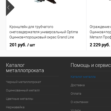
Кронштейн для трубчатого
Ограждение 
снегозадержателя универсальный Optima
Оцинков+по
Оцинков+порошковый окрас Grand Line
Металл Про
201 руб.
2 229 руб.
/ шт
Каталог
Помощь и серви
металлопроката
Каталог металла
Черный металлопрокат
Доставка
Оцинкованный металл
Оплата
Цветные металлы
О компании
Нержавейка
Услуги