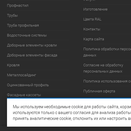
Профнастил
Изготовление
Трубы
Цвета RAL
Труба профильная
Контакты
Водосточные системы
Карта сайта
Доборные элементы кровли
Политика обработки перс
Доборные элементы фасада
данных
Кровля
Согласие на обработку
персональных данных
Металлосайдинг
Политика использования c
Оцинкованный профиль
Публичная оферта
Фасадные кассеты
Фасадные системы
Мы используем необходимые cookie для работы сайта, корзи
используются только с вашего согласия для анализа работы
Элементы безопасности
принять аналитические cookie, отклонить их или настроить 