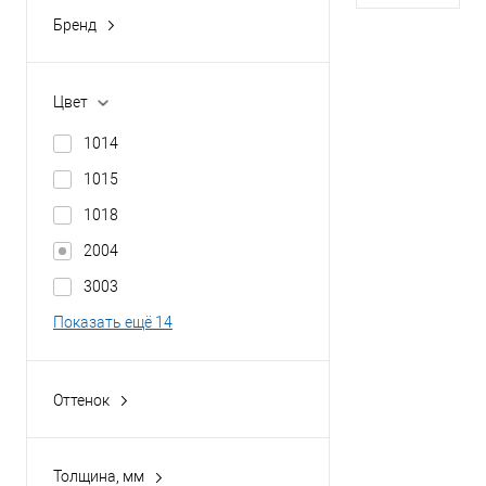
Толщина покрыт
Бренд
buildstor
В 
Цвет
Купить в 1 кл
1014
В избранное
1015
1018
2004
3003
Показать ещё 14
Оттенок
Винно-красный
Водная синь
Толщина, мм