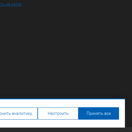
ть на карте
онить аналитику
Настроить
Принять все