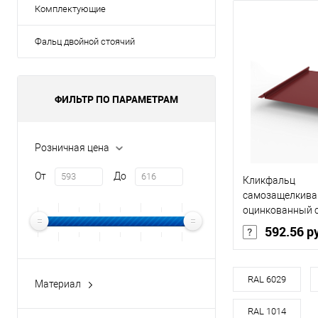
Комплектующие
Фальц двойной стоячий
ФИЛЬТР ПО ПАРАМЕТРАМ
Розничная цена
От
До
Кликфальц
самозащелкив
оцинкованный 
покрытием 0,5х
592.56 р
Основа покрыт
RAL 6029
Материал
оцинкованная сталь с
Оттенок
Ко
RAL 1014
полимерным покрытием