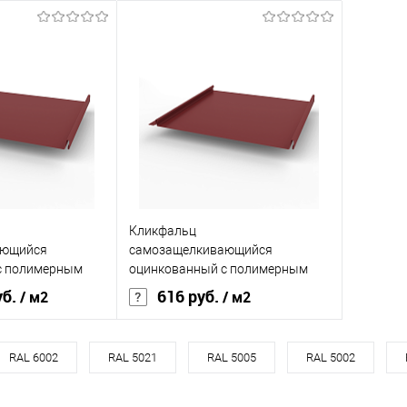
Кликфальц
ающийся
самозащелкивающийся
с полимерным
оцинкованный с полимерным
542мм RAL 3011
покрытием 0,45х542мм RAL 3011
уб.
616 руб.
/ м2
/ м2
ия
полиэстер
Основа покрытия
полиэстер
RAL 6002
RAL 5021
RAL 5005
RAL 5002
ричнево-красный
Оттенок
Коричнево-красный