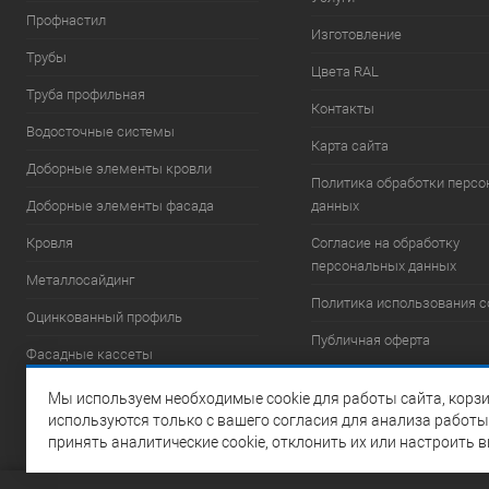
Профнастил
Изготовление
Трубы
Цвета RAL
Труба профильная
Контакты
Водосточные системы
Карта сайта
Доборные элементы кровли
Политика обработки перс
Доборные элементы фасада
данных
Кровля
Согласие на обработку
персональных данных
Металлосайдинг
Политика использования c
Оцинкованный профиль
Публичная оферта
Фасадные кассеты
Фасадные системы
Мы используем необходимые cookie для работы сайта, корзи
используются только с вашего согласия для анализа работы
Элементы безопасности
принять аналитические cookie, отклонить их или настроить 