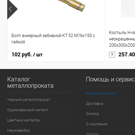
Костыль H-о
Болт анкерный забивной KT 52 М16х150 с
неокрашенн
гайкой
200x300х20
102 руб.
257.40
/ шт
Каталог
Помощь и серви
металлопроката
Каталог металла
Черный металлопрокат
Доставка
Оцинкованный металл
Оплата
Цветные металлы
О компании
Нержавейка
Услуги