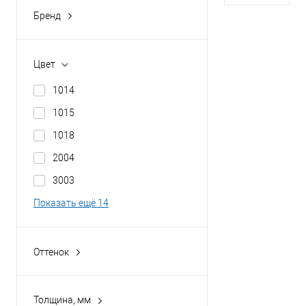
Толщина покрыт
Бренд
buildstor
В 
Цвет
Купить в 1 кл
1014
В избранное
1015
1018
2004
3003
Показать ещё 14
Оттенок
Винно-красный
Водная синь
Толщина, мм