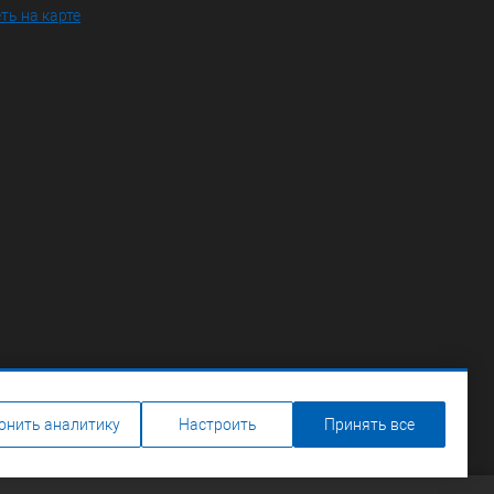
ть на карте
онить аналитику
Настроить
Принять все