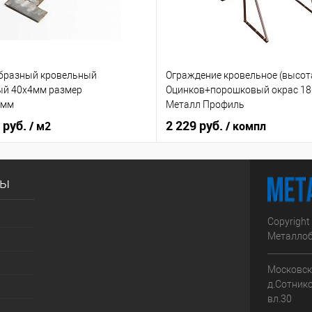
бразный кровельный
Ограждение кровельное (высот
ый 40х4мм размер
Оцинков+порошковый окрас 1
0мм
Металл Профиль
 руб.
2 229 руб.
/ м2
/ компл
сы
Copyright
Металлоб
Московска
д.Сотник
вл.30