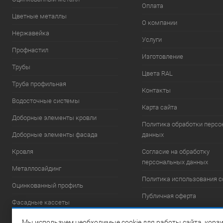
Оплата
Цветные металлы
О компании
Нержавейка
Услуги
Профнастил
Изготовление
Трубы
Цвета RAL
Труба профильная
Контакты
Водосточные системы
Карта сайта
Доборные элементы кровли
Политика обработки перс
Доборные элементы фасада
данных
Кровля
Согласие на обработку
персональных данных
Металлосайдинг
Политика использования c
Оцинкованный профиль
Публичная оферта
Фасадные кассеты
Фасадные системы
Мы используем необходимые cookie для работы сайта, корзи