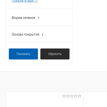
Показать ещё 11
Форма сечения
круглая
Основа покрытия
полиэстер
порошок
Показать
Сбросить