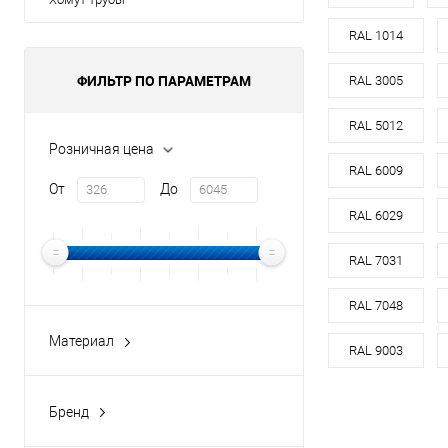
оцин
RAL 1014
Материал
ФИЛЬТР ПО ПАРАМЕТРАМ
RAL 3005
Оттенок
RAL 5012
Цвет
Розничная цена
RAL 6009
От
До
В 
RAL 6029
Купить в 1 кл
RAL 7031
В избранное
RAL 7048
Материал
RAL 9003
медь
оцинкованная сталь
Бренд
оцинкованная сталь с
buildstor