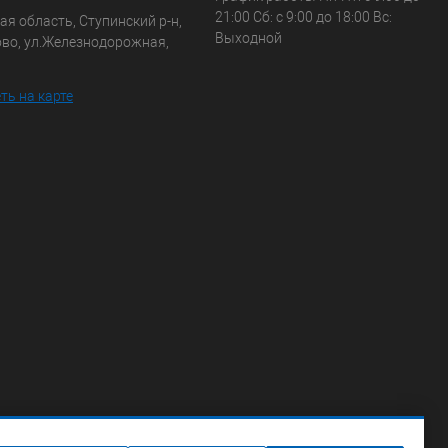
21:00 Сб: с 9:00 до 18:00 Вс:
я область, Ступинский р-н,
Выходной
ово, ул.Железнодорожная,
ть на карте