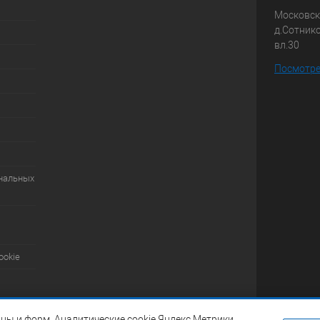
Московска
д.Сотник
вл.30
Посмотре
ональных
ookie
ны и форм. Аналитические cookie Яндекс.Метрики