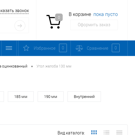
аказать звонок
В корзине
пока пусто
0
Оформить заказ
0
0
Избранное
Сравнение
•
а оцинкованный
Угол желоба 130 мм
185 мм
190 мм
Внутренний
Вид каталога: