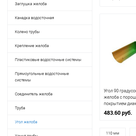
Заглушка желоба
Канадка водосточная
Колено трубы
Крепление желоба
Пластиковые водосточные системы
Прямоугольные водосточные
системы
Угол 90 градус
Соединитель желоба
желоба с поро
покрытием диам
Труба
цвета RAL
483.60 руб.
Угол желоба
Диаметр, мм
110 мм
Хомут трубы