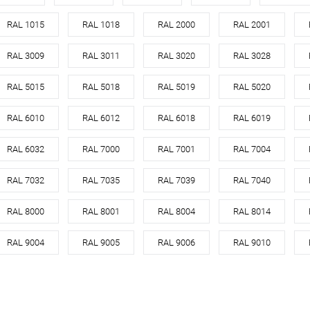
кованная сталь с
Материал
оцинкованная сталь
RAL 1015
RAL 1018
RAL 2000
RAL 2001
порошковым
Оттенок
светло-серый
покрытием
RAL 3009
RAL 3011
RAL 3020
RAL 3028
Цвет
цинк
все оттенки RAL
RAL 5015
RAL 5018
RAL 5019
RAL 5020
все цвета RAL
В корзину
RAL 6010
RAL 6012
RAL 6018
RAL 6019
корзину
Купить в 1 клик
Сравнение
RAL 6032
RAL 7000
RAL 7001
RAL 7004
В избранное
Под заказ
ик
Сравнение
RAL 7032
RAL 7035
RAL 7039
RAL 7040
Под заказ
RAL 8000
RAL 8001
RAL 8004
RAL 8014
RAL 9004
RAL 9005
RAL 9006
RAL 9010