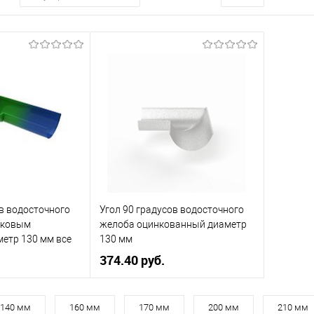
ов водосточного
Угол 90 градусов водосточного
шковым
желоба оцинкованный диаметр
етр 130 мм все
130 мм
374.40 руб.
130
Диаметр, мм
130
140 мм
160 мм
170 мм
200 мм
210 мм