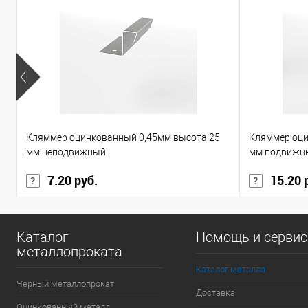
Кляммер оцинкованный 0,45мм высота 25
Кляммер оци
мм неподвижный
мм подвижн
7.20 руб.
15.20 
Каталог
Помощь и серви
металлопроката
Каталог металла
Черный металлопрокат
Доставка
Оцинкованный металл