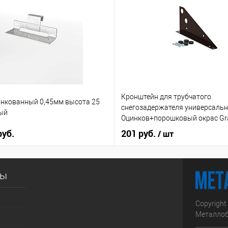
Кронштейн для трубчатого
нкованный 0,45мм высота 25
снегозадержателя универсальн
ый
Оцинков+порошковый окрас Gra
руб.
201 руб.
/ шт
сы
Copyright
Металлоб