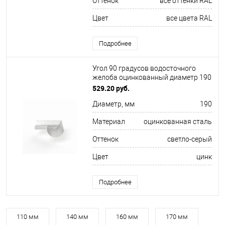
Оттенок
все оттенки RAL
Цвет
все цвета RAL
Подробнее
Угол 90 градусов водосточного
желоба оцинкованный диаметр 190
мм
529.20 руб.
Диаметр, мм
190
Материал
оцинкованная сталь
Оттенок
светло-серый
Цвет
цинк
Подробнее
110 мм
140 мм
160 мм
170 мм