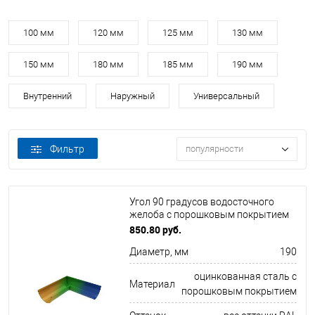
100 мм
120 мм
125 мм
130 мм
150 мм
180 мм
185 мм
190 мм
Внутренний
Наружный
Универсальный
Фильтр
популярности
Угол 90 градусов водосточного
желоба с порошковым покрытием
диаметр 190 мм все цвета RAL
850.80 руб.
Диаметр, мм
190
оцинкованная сталь с
Материал
порошковым покрытием