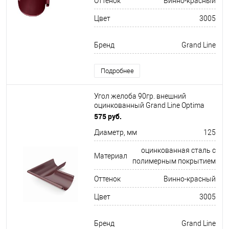
Оттенок
Винно-красный
Цвет
3005
Бренд
Grand Line
Подробнее
Угол желоба 90гр. внешний
оцинкованный Grand Line Optima
ф125х345мм RAL 3005
575 руб.
Диаметр, мм
125
оцинкованная сталь с
Материал
полимерным покрытием
Оттенок
Винно-красный
Цвет
3005
Бренд
Grand Line