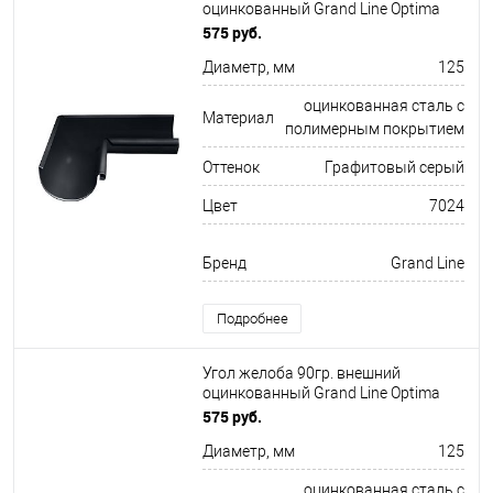
оцинкованный Grand Line Optima
ф125х325мм RAL 7024
575 руб.
Диаметр, мм
125
оцинкованная сталь с
Материал
полимерным покрытием
Оттенок
Графитовый серый
Цвет
7024
Бренд
Grand Line
Подробнее
Угол желоба 90гр. внешний
оцинкованный Grand Line Optima
ф125х345мм RAL 8017
575 руб.
Диаметр, мм
125
оцинкованная сталь с