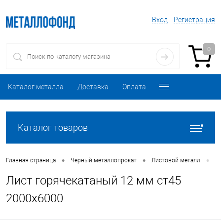
Вход
Регистрация
0
Каталог металла
Доставка
Оплата
Каталог товаров
•
•
•
Главная страница
Черный металлопрокат
Листовой металл
Л
Лист горячекатаный 12 мм ст45
2000х6000