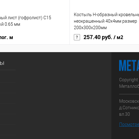
Костыль H-образный кровельн
ый лист (гофролист) С15
неокрашенный 40х4мм размер
й 0.65 мм
200x300х200мм
257.40 руб.
пог. м
/ м2
сы
Copyright
Металлоб
Московска
д.Сотник
вл.30
Посмотре