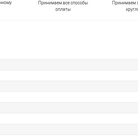
енному
Принимаем все способы
Принимаем з
оплаты
кругл