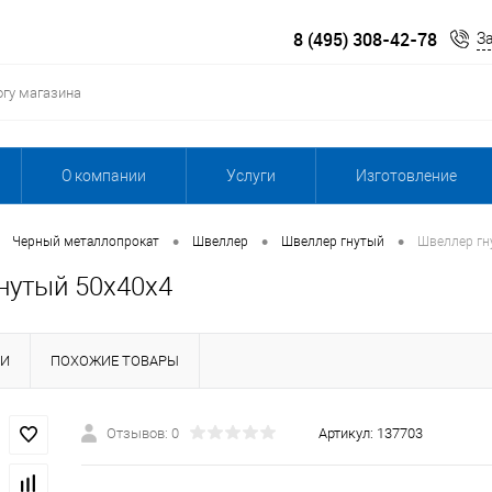
8 (495) 308-42-78
З
О компании
Услуги
Изготовление
•
•
•
Черный металлопрокат
Швеллер
Швеллер гнутый
Швеллер гн
нутый 50х40х4
КИ
ПОХОЖИЕ ТОВАРЫ
Отзывов: 0
Артикул:
137703