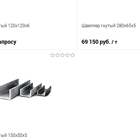
тый 120х120х6
Швеллер гнутый 280х65х5
апросу
69 150 руб.
/ т
Запросить цену
В корз
 клик
Сравнение
Купить в 1 клик
е
Под заказ
В избранное
тый 150х50х5