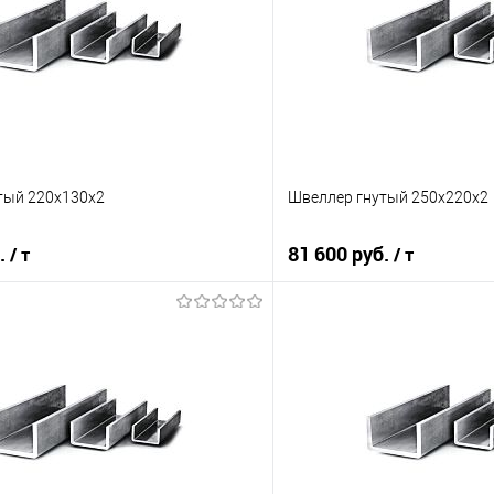
тый 220х130х2
Швеллер гнутый 250х220х2
б.
81 600 руб.
/ т
/ т
В корзину
В корз
 клик
Сравнение
Купить в 1 клик
е
Под заказ
В избранное