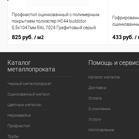
Профнастил оцинкованный с полимерным
Гофрированн
покрытием полиэстер НС44 buildstor
оцинкованны
0,5х1047мм RAL 7024 Графитовый серый
825 руб.
433 руб.
/ м2
/ 
Каталог
Помощь и серви
металлопроката
Каталог металла
Черный металлопрокат
Доставка
Оцинкованный металл
Оплата
Цветные металлы
О компании
Нержавейка
Услуги
Профнастил
Изготовление
Трубы