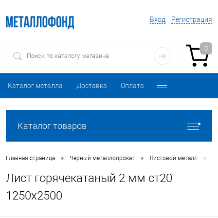
Вход
Регистрация
0
Каталог металла
Доставка
Оплата
Каталог товаров
•
•
•
Главная страница
Черный металлопрокат
Листовой металл
Л
Лист горячекатаный 2 мм ст20
1250х2500