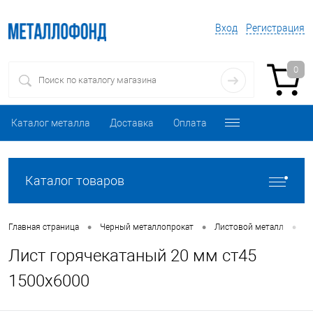
Вход
Регистрация
0
Каталог металла
Доставка
Оплата
Каталог товаров
•
•
•
Главная страница
Черный металлопрокат
Листовой металл
Л
Лист горячекатаный 20 мм ст45
1500х6000