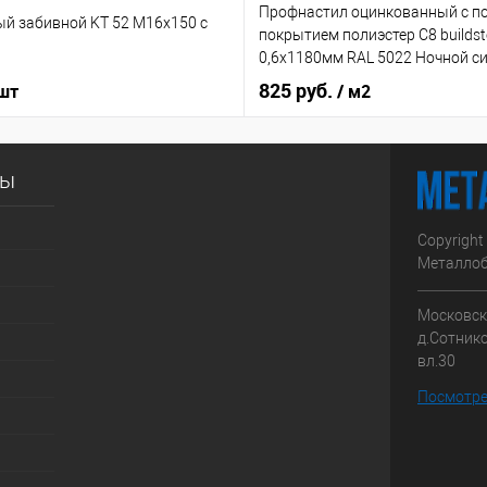
Профнастил оцинкованный с 
ый забивной KT 52 М16х150 с
покрытием полиэстер С8 buildst
0,6х1180мм RAL 5022 Ночной с
825 руб.
 шт
/ м2
сы
Copyright
Металлоб
Московска
д.Сотник
вл.30
Посмотре