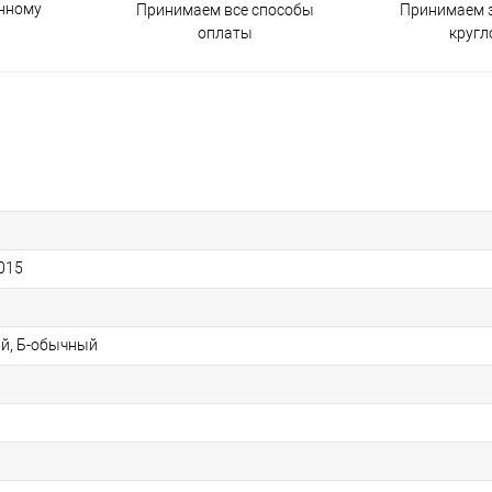
енному
Принимаем все способы
Принимаем з
оплаты
кругл
015
й, Б-обычный