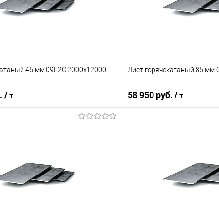
катаный 45 мм 09Г2С 2000х12000
Лист горячекатаный 85 мм 
б.
58 950 руб.
/ т
/ т
В корзину
В корз
 клик
Сравнение
Купить в 1 клик
е
Под заказ
В избранное