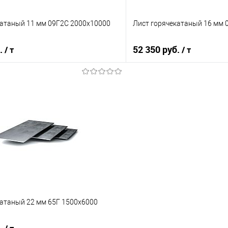
катаный 11 мм 09Г2С 2000х10000
Лист горячекатаный 16 мм 
б.
52 350 руб.
/ т
/ т
В корзину
В корз
 клик
Сравнение
Купить в 1 клик
е
Под заказ
В избранное
катаный 22 мм 65Г 1500х6000