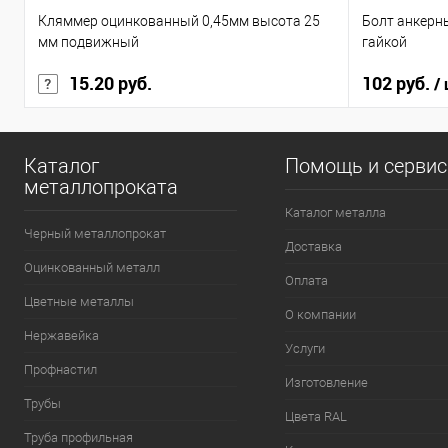
Кляммер оцинкованный 0,45мм высота 25
Болт анкерн
мм подвижный
гайкой
15.20 руб.
102 руб.
/
Каталог
Помощь и серви
металлопроката
Каталог металла
Черный металлопрокат
Доставка
Оцинкованный металл
Оплата
Цветные металлы
О компании
Нержавейка
Услуги
Профнастил
Изготовление
Трубы
Цвета RAL
Труба профильная