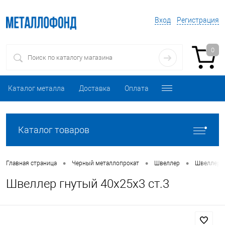
Вход
Регистрация
0
Каталог металла
Доставка
Оплата
Каталог товаров
•
•
•
Главная страница
Черный металлопрокат
Швеллер
Швеллер 
Швеллер гнутый 40х25х3 ст.3