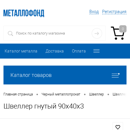
Вход
Регистрация
0
Каталог металла
Доставка
Оплата
Каталог товаров
•
•
•
Главная страница
Черный металлопрокат
Швеллер
Швеллер 
Швеллер гнутый 90х40х3