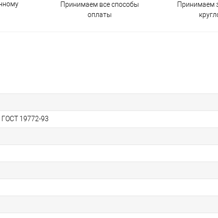
енному
Принимаем все способы
Принимаем з
оплаты
кругл
, ГОСТ 19772-93