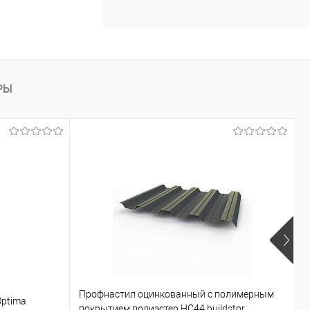
РЫ
Профнастил оцинкованный с полимерным
Optima
Г
покрытием полиэстер НС44 buildstor