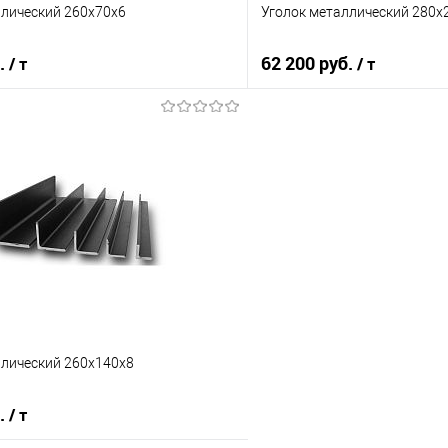
ллический 260х70х6
Уголок металлический 280х
б.
62 200 руб.
/ т
/ т
В корзину
В корз
 клик
Сравнение
Купить в 1 клик
е
Под заказ
В избранное
ллический 260х140х8
б.
/ т