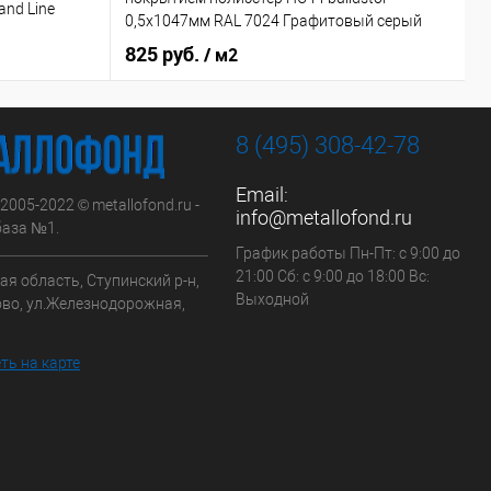
nd Line
с
0,5х1047мм RAL 7024 Графитовый серый
825 руб.
7
/ м2
8 (495) 308-42-78
Email:
 2005-2022 © metallofond.ru -
info@metallofond.ru
аза №1.
График работы Пн-Пт: с 9:00 до
21:00 Сб: с 9:00 до 18:00 Вс:
я область, Ступинский р-н,
Выходной
ово, ул.Железнодорожная,
ть на карте