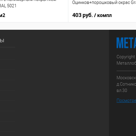
Оцинков+порошковый окрас Gra
RAL 5021
403 руб.
 м2
/ компл
сы
Copyright
Металлоб
Московска
д.Сотник
вл.30
Посмотре