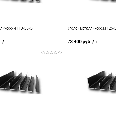
ллический 110х65х5
Уголок металлический 125х
б.
73 400 руб.
/ т
/ т
В корзину
В корз
 клик
Сравнение
Купить в 1 клик
е
Под заказ
В избранное