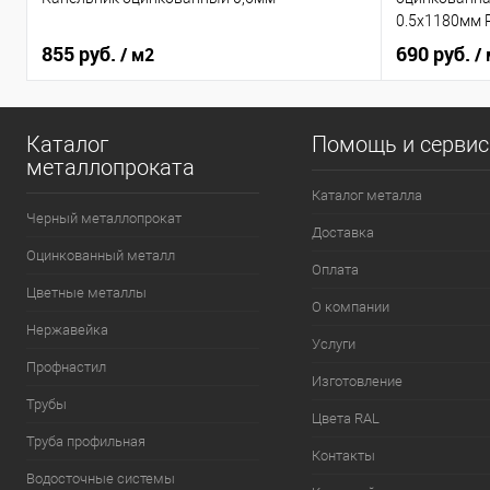
0.5x1180мм 
855 руб.
690 руб.
/ м2
/
Каталог
Помощь и серви
металлопроката
Каталог металла
Черный металлопрокат
Доставка
Оцинкованный металл
Оплата
Цветные металлы
О компании
Нержавейка
Услуги
Профнастил
Изготовление
Трубы
Цвета RAL
Труба профильная
Контакты
Водосточные системы