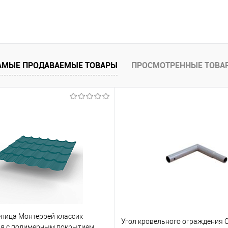
В корзину
 клик
Сравнение
АМЫЕ ПРОДАВАЕМЫЕ ТОВАРЫ
ПРОСМОТРЕННЫЕ ТОВА
е
Под заказ
пица Монтеррей классик
Угол кровельного ограждения 
я с полимерным покрытием