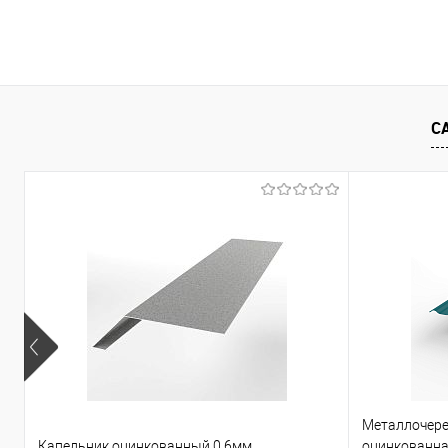
В корзину
Купить в 1 клик
Сравнение
Купить в 1
С
В избранное
Под заказ
В избранно
Металлочере
Капельник оцинкованный 0,6мм
оцинкованна